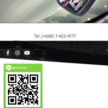
Tel. (+668) 1-422-4177
Email: primusautothailand@gmail.com
@nanonix