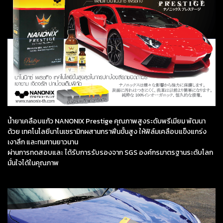
น้ำยาเคลือบแก้ว NANONIX Prestige คุณภาพสูงระดับพรีเมียม พัฒนา
ด้วย เทคโนโลยีนาโนเซรามิกผสานกราฟีนขั้นสูง ให้ฟิล์มเคลือบแข็งแกร่ง
เงาลึก และทนทานยาวนาน
ผ่านการทดสอบและ ได้รับการรับรองจาก SGS องค์กรมาตรฐานระดับโลก
มั่นใจได้ในคุณภาพ