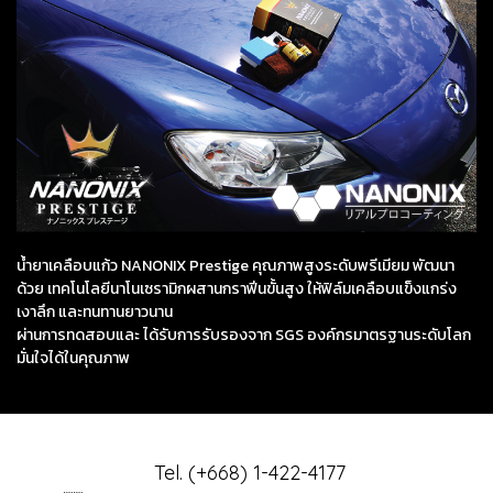
น้ำยาเคลือบแก้ว NANONIX Prestige คุณภาพสูงระดับพรีเมียม พัฒนา
ด้วย เทคโนโลยีนาโนเซรามิกผสานกราฟีนขั้นสูง ให้ฟิล์มเคลือบแข็งแกร่ง
เงาลึก และทนทานยาวนาน
ผ่านการทดสอบและ ได้รับการรับรองจาก SGS องค์กรมาตรฐานระดับโลก
มั่นใจได้ในคุณภาพ
Tel. (+668) 1-422-4177