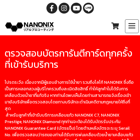
ตรวจสอบบัตรการันตีการ์ดทุกครั้ง
ที่เข้ารับบริการ
โปรดระวัง: เนื่องจากมีผู้แอบอ้างการใช้น้ำยา รวมถึงโลโก้ NANONIX ซึ่งถือ
เป็นการหลอกลวงผู้บริโภครวมถึงละเมิดลิขสิทธิ์ ทำให้ลูกค้าไม่ได้รับการ
เคลือบด้วยน้ำยาที่แท้จริง หากท่านใดพบเห็นโดยท่านสามารถแจ้งเรื่องเข้า
มายังบริษัทเพื่อตรวจสอบโดยทางบริษัทจะดำเนินคดีตามกฏหมายให้ถึงที่
สุด
สำหรับลูกค้าที่เข้ารับบริการเคลือบแก้ว NANONIX C7, NANONIX
Prestige, NANONIX Diamond ทุกท่านจะต้องได้รับบัตรรับประกัน
NANONIX Guarantee Card (บัตรแข็ง) โดยด้านหลังบัตรจะระบุ Serail
No. เพื่อตรวจสอบว่ารถของท่านได้รับการพ่นเคลือบด้วยน้ำยาเคลือบแก้ว