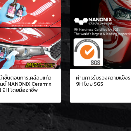
นำขั้นตอนการเคลือบแก้ว
ผ่านการรับรองความแข็งร
นต์ NANONIX Ceramix
9H โดย SGS
l 9H โดยมืออาชีพ