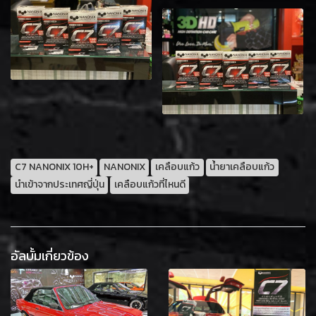
C7 NANONIX 10H+
NANONIX
เคลือบแก้ว
น้ำยาเคลือบแก้ว
นำเข้าจากประเทศญี่ปุ่น
เคลือบแก้วที่ไหนดี
อัลบั้มเกี่ยวข้อง