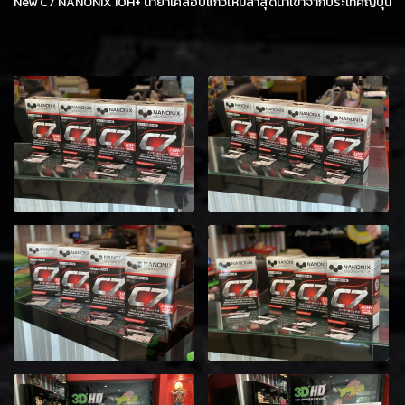
New C7 NANONIX 10H+ น้ำยาเคลือบแก้วใหม่ล่าสุดนำเข้าจากประเทศญี่ปุ่น